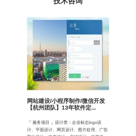
技术咨询
、APP
网站建设/小程序制作/微信开发
企业官
【杭州团队】13年软件定...
服务型
优化SEO
『 服务项目 』设计类：企业标志logo设
我们的优
务、小程序
计、平面设计、网页设计、图片处理、广告
8000