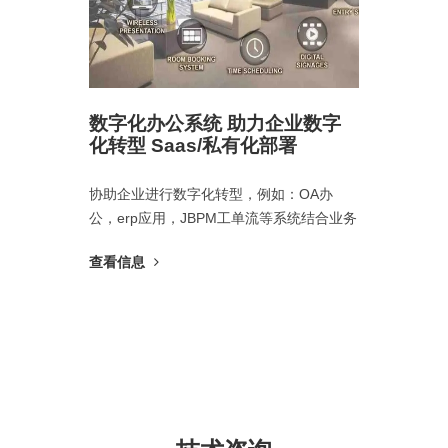
网站建设
数字化办公系统 助力企业数字
抖音推
化转型 Saas/私有化部署
商 抖
优化SEO
协助企业进行数字化转型，例如：OA办
今日头条
务、小程序
公，erp应用，JBPM工单流等系统结合业务
音线上带
信公众开
合作可以
查看信息
火...
查看信