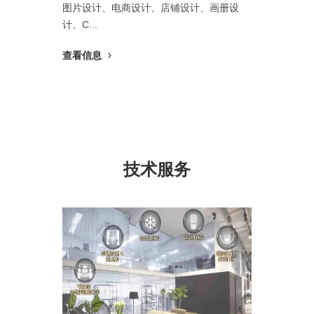
可根据不
图片设计、电商设计、店铺设计、画册设
公司不做
保证项目
计、C...
在...
查看信息
查看信
技术服务