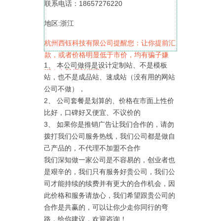
联系电话：18657276220
地区:浙江
杭州西钰科技有限公司提醒您：让你提前汇
款，或者价格明显低于市价，均有骗子嫌
1、 本公司做得是设计定制站、不是模板
疑，不要轻易相信。
站，也不是成品站、速成站（没有用的网站
公司不做），
2、 公司套餐是划算的、价格在市面上性价
比好，口碑好又便宜、不议价的
3、 如果你是推销广告让我们合作的，请勿
拨打我们公司服务热线，我们公司都是做自
己产品的，不代理不加盟不合作
我们深知做一家公司是不容易的，创业者也
是艰辛的，我们只有服务好贵公司，我们公
司才能持续的续费并有更大的合作机会，因
此价格和服务请放心，我们希望跟贵公司的
合作是共赢的，可以让你少走你同行的弯
路，给你建议，欢迎咨询！