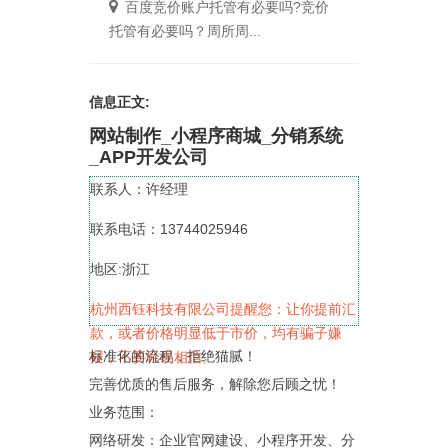
百度竞价账户托管有必要吗?竞价
托管有必要吗？周所周...
信息正文:
网站制作_小程序商城_分销系统
_APP开发公司
联系人：许经理
联系电话：13744025946
地区:浙江
杭州西钰科技有限公司提醒您：让你提前汇
款，或者价格明显低于市价，均有骗子嫌
标准化的流程，拒绝猫腻！
疑，不要轻易相信。
完善优质的售后服务，解除您后顾之忧！
业务范围：
网络研发：企业官网建设、小程序开发、分